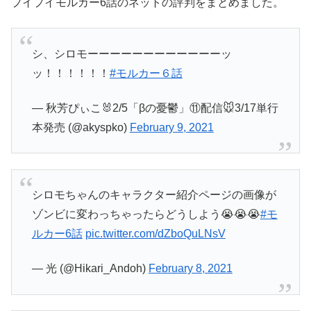
プイプイモルカー6話のネットの評判をまとめました。
シ、シロモーーーーーーーーーーーーッ
ッ！！！！！！
#モルカー６話
— 秋芳ぴぃこ🐰2/5「βの憂鬱」⑪配信🐭3/17単行
本発売 (@akyspko)
February 9, 2021
シロモちゃんのキャラクター紹介ページの画像が
ゾンビに変わっちゃったらどうしよう😭😭😭
#モ
ルカー6話
pic.twitter.com/dZboQuLNsV
— 光 (@Hikari_Andoh)
February 8, 2021