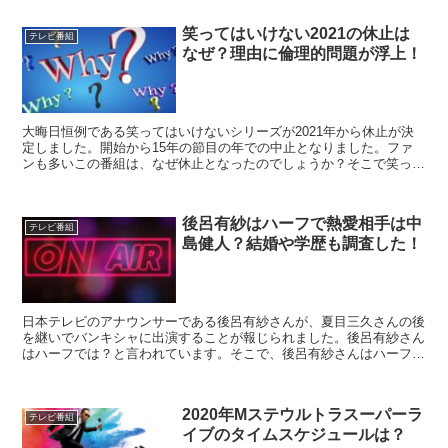
笑ってはいけない2021の休止は
テレビ番組
なぜ？理由に倫理的問題が浮上！
大晦日恒例である笑ってはいけないシリーズが2021年から休止が決
定しました。開始から15年の節目の年での中止となりました。ファ
ンも多いこの番組は、なぜ休止となったのでしょうか？そこで笑って
はいけない2021の休止はなぜ？理由は倫理的問題？こちらを紹介し
ます。
後呂有紗はハーフで熱愛相手は中
テレビ番組
島健人？結婚や学歴も調査した！
日本テレビのアナウンサーである後呂有紗さんが、夏目三久さんの後
を継いでバンキシャに出演することが報じられました。後呂有紗さん
はハーフでは？と言われています。そこで、後呂有紗さんはハーフな
のか？また中島健人さんと熱愛の噂も？結婚や学歴についても紹介し
ます。
2020年Mステウルトラスーパーラ
テレビ番組
イブのタイムスケジュールは？