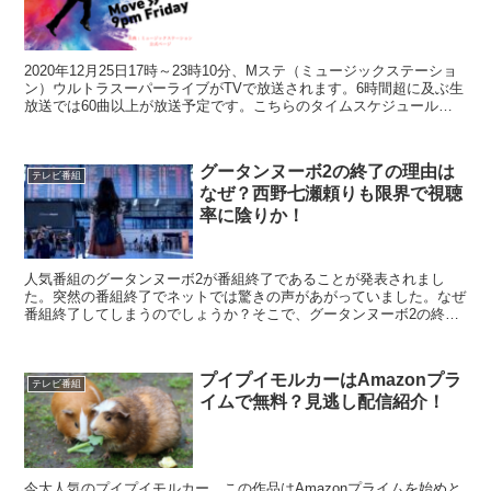
2020年12月25日17時～23時10分、Mステ（ミュージックステーショ
ン）ウルトラスーパーライブがTVで放送されます。6時間超に及ぶ生
放送では60曲以上が放送予定です。こちらのタイムスケジュールは
どのようになっているのでしょうか？また、出演者・予定曲は？
グータンヌーボ2の終了の理由は
テレビ番組
なぜ？西野七瀬頼りも限界で視聴
率に陰りか！
人気番組のグータンヌーボ2が番組終了であることが発表されまし
た。突然の番組終了でネットでは驚きの声があがっていました。なぜ
番組終了してしまうのでしょうか？そこで、グータンヌーボ2の終了
の理由はなぜ？西野七瀬頼りも限界で視聴率に陰りか！こちらを紹介
していきます。
プイプイモルカーはAmazonプラ
テレビ番組
イムで無料？見逃し配信紹介！
今大人気のプイプイモルカー。この作品はAmazonプライムを始めと