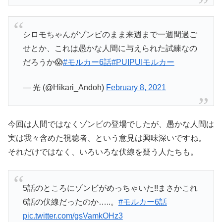
シロモちゃんがゾンビのまま来週まで一週間過ご
せとか、これは愚かな人間に与えられた試練なの
だろうか😱
#モルカー6話
#PUIPUIモルカー
— 光 (@Hikari_Andoh)
February 8, 2021
今回は人間ではなくゾンビの登場でしたが、愚かな人間は
実は我々含めた視聴者、という意見は興味深いですね。
それだけではなく、いろいろな伏線を疑う人たちも。
5話のところにゾンビがめっちゃいた!!まさかこれ
6話の伏線だったのか…..。
#モルカー6話
pic.twitter.com/gsVamkOHz3