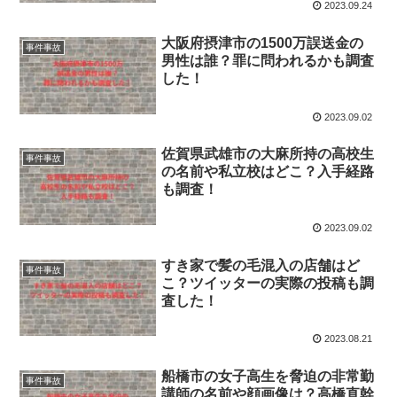
2023.09.24
大阪府摂津市の1500万誤送金の
事件事故
男性は誰？罪に問われるかも調査
した！
2023.09.02
佐賀県武雄市の大麻所持の高校生
事件事故
の名前や私立校はどこ？入手経路
も調査！
2023.09.02
すき家で髪の毛混入の店舗はど
事件事故
こ？ツイッターの実際の投稿も調
査した！
2023.08.21
船橋市の女子高生を脅迫の非常勤
事件事故
講師の名前や顔画像は？高橋直幹