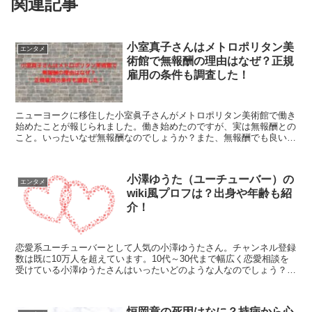
関連記事
小室真子さんはメトロポリタン美
エンタメ
術館で無報酬の理由はなぜ？正規
雇用の条件も調査した！
ニューヨークに移住した小室眞子さんがメトロポリタン美術館で働き
始めたことが報じられました。働き始めたのですが、実は無報酬との
こと。いったいなぜ無報酬なのでしょうか？また、無報酬でも良い理
由や正規雇用の道も気になりますよね。そこでこれらを調べてみまし
た。
小澤ゆうた（ユーチューバー）の
エンタメ
wiki風プロフは？出身や年齢も紹
介！
恋愛系ユーチューバーとして人気の小澤ゆうたさん。チャンネル登録
数は既に10万人を超えています。10代～30代まで幅広く恋愛相談を
受けている小澤ゆうたさんはいったいどのような人なのでしょう？有
名ユーチューバーの小澤ゆうたさんのwiki風プロフを紹介します。
恒岡章の死因はなに？持病から心