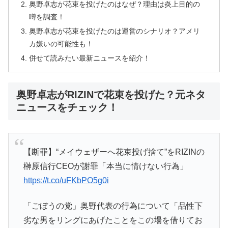
奥野卓志が花束を投げたのはなぜ？理由は炎上目的の
噂を調査！
奥野卓志が花束を投げたのは運営のシナリオ？アメリ
カ嫌いの可能性も！
併せて読みたい最新ニュースを紹介！
奥野卓志がRIZINで花束を投げた？元ネタ
ニュースをチェック！
【断罪】“メイウェザーへ花束投げ捨て”をRIZINの
榊原信行CEOが謝罪「本当に情けない行為」
https://t.co/uFKbPO5g0i
「ごぼうの党」奥野代表の行為について「品性下
劣な男をリングにあげたことをこの場を借りてお