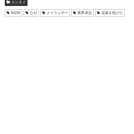
エンタメ
RIZIN
なぜ
メイウェザー
奥野卓志
花束を投げた