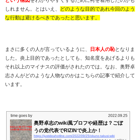
という構図
をわかりやすくするために袴を着用したのかも
しれません。とはいえ、
どのような目的であれ今回のよう
な行動は避けるべきであったと思います。
まさに多くの人が言っているように、
日本人の恥
となりま
した。炎上目的であったとしても、知名度をあげるよりも
それ以上のマイナスの評価がされたのでは。なお、奥野卓
志さんがどのような人物なのかはこちらの記事で紹介して
います。
time goes by
2022.09.25
奥野卓志のwiki風プロフや経歴は？ごぼ
うの党代表でRIZINで炎上か！
https://justideahotline.com/2022/09/25/okuno-takusi-wiki