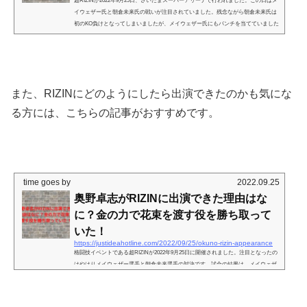
超RIZINが2022年9月25日、さいたまスーパーアリーナで行われました。この日はメ
イウェザー氏と朝倉未来氏の戦いが注目されていました。残念ながら朝倉未来氏は
初のKO負けとなってしまいましたが、メイウェザー氏にもパンチを当てていました
ね。 しかし、さらに残念だったのは試合前にメイウェザー氏へ花束を渡すところ、
リング上に投げ捨てるという蛮行がおこなわれています。これを行ったのはごぼう
の党の代表の奥野卓志さんです。ネットでは「日本人はこんなだと思われたくな
い」とも言われています。 この奥野卓志氏はど...
また、RIZINにどのようにしたら出演できたのかも気にな
る方には、こちらの記事がおすすめです。
time goes by
2022.09.25
奥野卓志がRIZINに出演できた理由はな
に？金の力で花束を渡す役を勝ち取って
いた！
https://justideahotline.com/2022/09/25/okuno-rizin-appearance
格闘技イベントである超RIZINが2022年9月25日に開催されました。注目となったの
はやはりメイウェザー選手と朝倉未来選手の対決です。試合の結果は、メイウェザ
ー選手の2RKO勝ちとなりましたが、試合直前に起きた事件が大きな炎上となって
います。 それは、メイウェザー選手に花束を渡す役目を務めた奥野卓志さんが、な
んとメイウェザー選手の目の前で花束を投げ捨ててしまったためです。奥野卓志さ