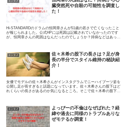
エンタメ
臓突然死や自殺の可能性を調査し
た！
Hi-STANDARDのドラムの恒岡章さんが51歳の若さで亡くなったこと
が報じられました。公式HPには死因は記載されていなかったのです
が、恒岡章さんの死因はなんだったのでしょうか？持病などはあった
のでしょうか？これらが気になったので調べてみたので紹介します。
佐々木希の股下の長さは？足が身
エンタメ
長の半分でスタイル維持の秘訣紹
介！
女優でモデルの佐々木希さんがインスタグラムでニーハイブーツ姿を
公開し足が長すぎると話題になっています。佐々木希さんの股下はど
れくらいの長さがあるのか気になるところ。そこで佐々木希の股下の
長さは？足が身長の半分でスタイル維持の秘訣紹介！こちらを解説し
ていきます。
よっぴーの不倫はなぜばれた？経
エンタメ
緯や過去に同様のトラブルありな
ぜモテるか調査！