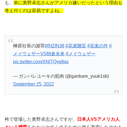
も、
単に奥野卓志さんがアメリカ嫌いだったという理由も
考え付くのは容易ですよね。
榊原社長の謝罪
#RIZIN38
#花束贈呈
#花束の件
#
メイウェザーVS朝倉未来
#メイウェザー
pic.twitter.com/XNlTQyp8qs
— ガンバレユーキの筋肉 (@ganbare_yuuk1sb)
September 25, 2022
袴で登場した奥野卓志さんですが、
日本人VSアメリカ人