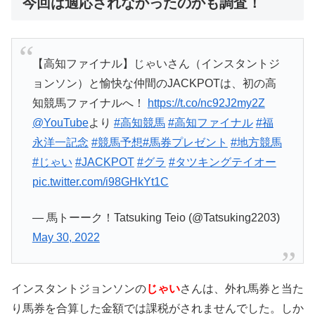
今回は適応されなかったのかも調査！
【高知ファイナル】じゃいさん（インスタントジ
ョンソン）と愉快な仲間のJACKPOTは、初の高
知競馬ファイナルへ！
https://t.co/nc92J2my2Z
@YouTube
より
#高知競馬
#高知ファイナル
#福
永洋一記念
#競馬予想
#馬券プレゼント
#地方競馬
#じゃい
#JACKPOT
#グラ
#タツキングテイオー
pic.twitter.com/i98GHkYt1C
— 馬トーーク！Tatsuking Teio (@Tatsuking2203)
May 30, 2022
インスタントジョンソンの
じゃい
さんは、外れ馬券と当た
り馬券を合算した金額では課税がされませんでした。しか