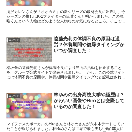
滝沢カレンさんが「オオカミ」の新シリーズの取材会見に出席し、今
シーズンの推しはK-1ファイターの琉唯くんと明かしました。この琉
唯くんという人物はどのような人物なのか気になるところ。そこで、
wiki風プロフィールや経歴、出身中学・高校を調べてみたので紹介し
ます。
遠藤光莉の体調不良の原因は過
エンタメ
労？休養期間や復帰タイミングが
いつか調査した！
櫻坂46の遠藤光莉さんが体調不良により当面の活動を休止すること
を、グループ公式サイトで発表されました。しかし、この公式サイト
には体調不良の原因や、休養期間や復帰タイミングなど記載はされて
いないため気になるところ。そこで、これらについて調べてみたので
紹介します。
林ゆめの出身高校大学や経歴は？
エンタメ
かわいい画像やHiroとは交際して
いるのか調査した！
マイファスのボーカルのHiroさんと林ゆめさんが六本木デートしてい
たことが報じられました。林ゆめさんは世界で最も美しい顔100人に