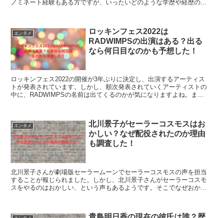
ノミネート経験もある方ですが、いったいどのような学歴や経歴の持
ち主でしょうか？林ゆめさんについていろいろ調べてみたので紹介し
ます。
ロッキンフェス2022は
エンタメ
RADWIMPSの出演はある？出る
なら何日目なのかも予想した！
ロッキンフェス2022の開催が3年ぶりに決定し、出演するアーティス
トが発表されています。しかし、順次発表されていくアーティストの
中に、RADWIMPSの名前は出てくるのかが気になりますよね。ま
た、出るなら何日なのでしょう？こちらについて調べてみました。
北川景子がセーラーコスモスはお
エンタメ
かしい？なぜ配役されたのか理由
も調査した！
北川景子さんが劇場版セーラームーンでセーラーコスモスの声を担当
することが報じられました。しかし、北川景子さんがセーラーコスモ
スをやるのはおかしい、という声もあるようです。そこでなぜおかし
いと言われているのか？配役されたのはなぜ？こちらを調べたので紹
介します。
貴島明日香の現在の彼氏は誰？歴