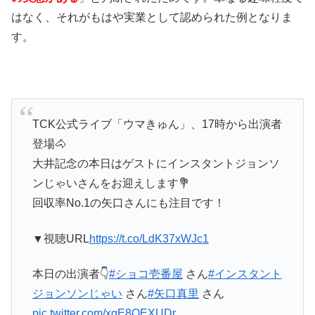
はなく、それがもはや実業として認められた例となりま
す。
TCK公式ライブ「ウマきゅん」、17時から出演者
登場🐴
大井記念の本日はゲストにインスタントジョンソ
ンじゃいさんをお迎えします💐
回収率No.1の矢口さんにも注目です！
▼視聴URL
https://t.co/LdK37xWJc1
本日の出演者👇
#ショコ壱番屋
さん
#インスタント
ジョンソンじゃい
さん
#矢口真里
さん
pic.twitter.com/xgE8OEXUDr