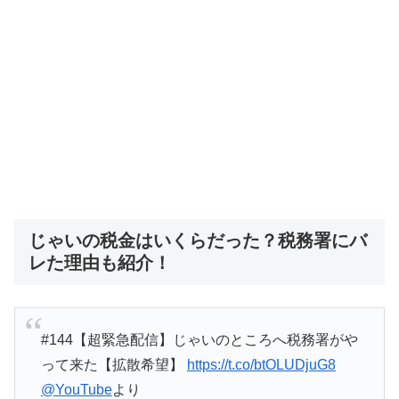
じゃいの税金はいくらだった？税務署にバ
レた理由も紹介！
#144【超緊急配信】じゃいのところへ税務署がや
って来た【拡散希望】
https://t.co/btOLUDjuG8
@YouTube
より