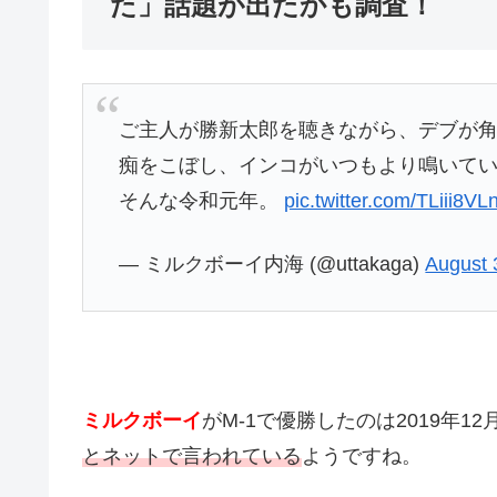
た」話題が出たかも調査！
ご主人が勝新太郎を聴きながら、デブが
痴をこぼし、インコがいつもより鳴いて
そんな令和元年。
pic.twitter.com/TLiii8VL
— ミルクボーイ内海 (@uttakaga)
August 
ミルクボーイ
がM-1で優勝したのは2019年1
とネットで言われている
ようですね。