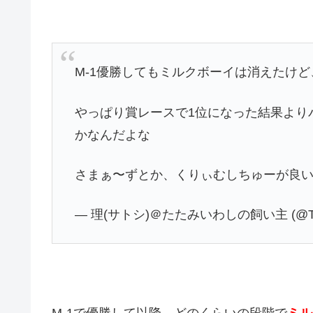
M-1優勝してもミルクボーイは消えたけ
やっぱり賞レースで1位になった結果より
かなんだよな
さまぁ〜ずとか、くりぃむしちゅーが良
— 理(サトシ)＠たたみいわしの飼い主 (@Tata
M-1で優勝して以降、どのくらいの段階で
ミル