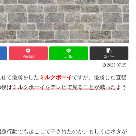
Pocket
LINE
コピー
2023.07.25
見せて優勝をした
ミルクボーイ
ですが、優勝した直後
の後は
ミルクボーイをテレビで見ることが減った
よう
問題行動でも起こして干されたのか、もしくはネタが