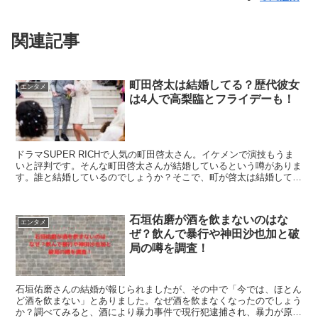
関連記事
町田啓太は結婚してる？歴代彼女
エンタメ
は4人で高梨臨とフライデーも！
ドラマSUPER RICHで人気の町田啓太さん。イケメンで演技もうま
いと評判です。そんな町田啓太さんが結婚しているという噂がありま
す。誰と結婚しているのでしょうか？そこで、町が啓太は結婚してる
のは本当？根拠や歴代彼女についても調査した！こちらを紹介しま
す。
石垣佑磨が酒を飲まないのはな
エンタメ
ぜ？飲んで暴行や神田沙也加と破
局の噂を調査！
石垣佑磨さんの結婚が報じられましたが、その中で「今では、ほとん
ど酒を飲まない」とありました。なぜ酒を飲まなくなったのでしょう
か？調べてみると、酒により暴力事件で現行犯逮捕され、暴力が原因