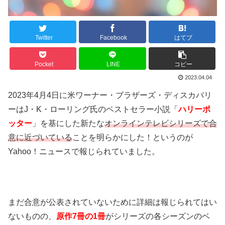
Twitter
Facebook
はてブ
Pocket
LINE
コピー
2023.04.04
2023年4月4日に米ワーナー・ブラザーズ・ディスカバリ
ーはJ・K・ローリング氏のベストセラー小説「
ハリーポ
ッター
」を基にした新たな
オンラインテレビシリーズで合
意に近づいている
ことを明らかにした！というのが
Yahoo！ニュースで報じられていました。
まだ合意が公表されていないために詳細は報じられてはい
ないものの、
原作7冊の1冊
がシリーズの各シーズンのベ