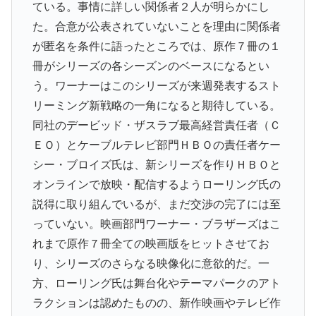
ている。事情に詳しい関係者２人が明らかにし
た。合意が公表されていないことを理由に関係者
が匿名を条件に語ったところでは、原作７冊の１
冊がシリーズの各シーズンのベースになるとい
う。ワーナーはこのシリーズが来週発表するスト
リーミング新戦略の一角になると期待している。
同社のデービッド・ザスラブ最高経営責任者（Ｃ
ＥＯ）とケーブルテレビ部門ＨＢＯの責任者ケー
シー・ブロイズ氏は、新シリーズを作りＨＢＯと
オンラインで放映・配信するようローリング氏の
説得に取り組んでいるが、まだ交渉の完了には至
っていない。映画部門ワーナー・ブラザーズはこ
れまで原作７冊全ての映画版をヒットさせてお
り、シリーズのさらなる映像化に意欲的だ。一
方、ローリング氏は舞台化やテーマパークのアト
ラクションは認めたものの、新作映画やテレビ作