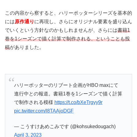
この内容から察すると、ハリーポッターシリーズを基本的
には
原作通り
に再現し、さらにオリジナル要素を盛り込ん
でいくという方針なのかもしれませんが、さらには
書籍1
巻を1シーズンで描く計算で制作される、ということも投
稿
がありました。
ハリーポッターのリブート企画がHBO maxにて
進行中との報道。書籍1巻を1シーズンで描く計算
で制作される模様
https://t.co/bXeTrgyy9r
pic.twitter.com/l8TAAjoDGF
— こうすけあめこみです (@kohsukedougach)
April 3, 2023