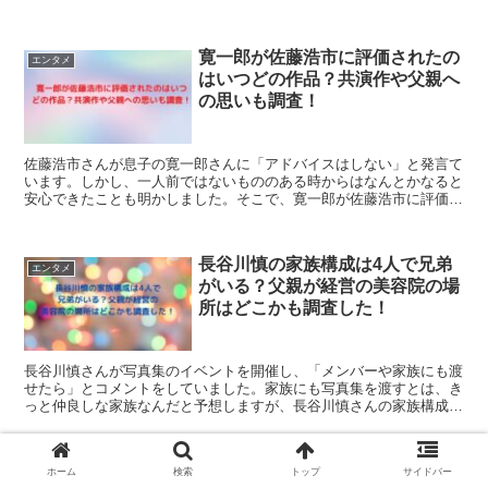
で神田沙也加さんと破局した噂が。どのような内容だったのか紹介し
ます。
寛一郎が佐藤浩市に評価されたの
エンタメ
はいつどの作品？共演作や父親へ
の思いも調査！
佐藤浩市さんが息子の寛一郎さんに「アドバイスはしない」と発言て
います。しかし、一人前ではないもののある時からはなんとかなると
安心できたことも明かしました。そこで、寛一郎が佐藤浩市に評価さ
れたのはいつどの作品？出演ドラマ映画や佐藤浩市との共演調査！を
紹介します。
長谷川慎の家族構成は4人で兄弟
エンタメ
がいる？父親が経営の美容院の場
所はどこかも調査した！
長谷川慎さんが写真集のイベントを開催し、「メンバーや家族にも渡
せたら」とコメントをしていました。家族にも写真集を渡すとは、き
っと仲良しな家族なんだと予想しますが、長谷川慎さんの家族構成は
どのようなものなのでしょうか？そこで家族構成を調べてみたので紹
介します。
嶋﨑斗亜の兄弟や家族構成は？中
ホーム
検索
トップ
サイドバー
エンタメ