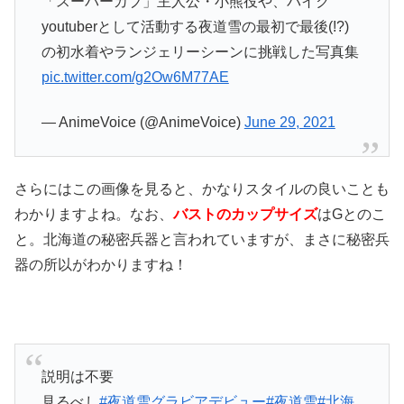
「スーパーカブ」主人公・小熊役や、バイク
youtuberとして活動する夜道雪の最初で最後(!?)
の初水着やランジェリーシーンに挑戦した写真集
pic.twitter.com/g2Ow6M77AE
— AnimeVoice (@AnimeVoice)
June 29, 2021
さらにはこの画像を見ると、かなりスタイルの良いことも
わかりますよね。なお、
バストのカップサイズ
はGとのこ
と。北海道の秘密兵器と言われていますが、まさに秘密兵
器の所以がわかりますね！
説明は不要
見るべし
#夜道雪グラビアデビュー
#夜道雪
#北海