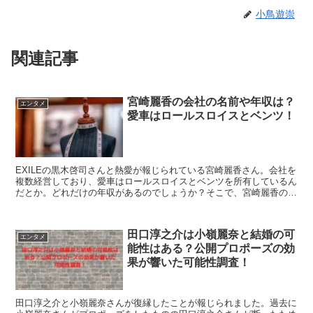
小鳥遊崇
関連記事
宮崎麗香の会社の名前や年収は？
エンタメ
愛車はロールスロイスとベンツ！
EXILEの黒木啓司さんと熱愛が報じられている宮崎麗香さん。会社を
複数経営しており、愛車はロールスロイスとベンツを所有しているん
だとか。どれだけの年収があるのでしょうか？そこで、宮崎麗香の会
社の名前や年収は？愛車はロールスロイスとベンツ！こちらを紹介し
ます。
田口淳之介は小嶺麗奈と結婚の可
エンタメ
能性はある？公開プロポーズの効
果が響いた可能性調査！
田口淳之介と小嶺麗奈さんが復縁したことが報じられました。過去に