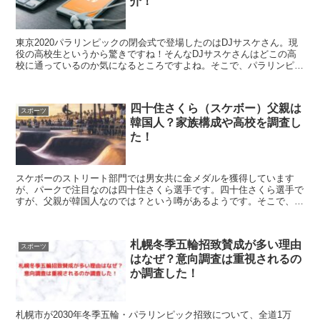
介！
東京2020パラリンピックの閉会式で登場したのはDJサスケさん。現
役の高校生というから驚きですね！そんなDJサスケさんはどこの高
校に通っているのか気になるところですよね。そこで、パラリンピッ
ク閉会式のDJサスケの高校は？インスタや経歴は？こちらを紹介し
ます。
四十住さくら（スケボー）父親は
スポーツ
韓国人？家族構成や高校を調査し
た！
スケボーのストリート部門では男女共に金メダルを獲得しています
が、パークで注目なのは四十住さくら選手です。四十住さくら選手で
すが、父親が韓国人なのでは？という噂があるようです。そこで、四
十住さくら選手の父親は韓国人？家族構成は？出身高校は？こちらを
紹介します。
札幌冬季五輪招致賛成が多い理由
スポーツ
はなぜ？意向調査は重視されるの
か調査した！
札幌市が2030年冬季五輪・パラリンピック招致について、全道1万