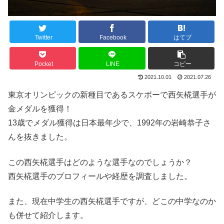
Twitter
Facebook
はてブ
Pocket
LINE
コピー
2021.10.01
2021.07.26
東京オリンピックの新種目であるスケボーで西矢椛選手が
金メダルを獲得！
13歳でメダル獲得は日本最年少で、1992年の岩崎恭子さ
んを抜きました。
この西矢椛選手はどのような選手なのでしょうか？
西矢椛選手のプロフィールや経歴を調査しました。
また、現在中学生の西矢椛選手ですが、どこの中学なのか
も併せて紹介します。