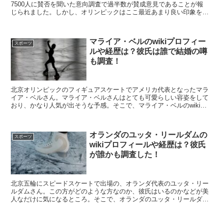
7500人に賛否を聞いた意向調査で過半数が賛成意見であることが報
じられました。しかし、オリンピックはここ最近あまり良い印象を受
けませんよね。それなのになぜ賛成が多いのかを、調査してみまし
た。
マライア・ベルのwikiプロフィー
スポーツ
ルや経歴は？彼氏は誰で結婚の噂
も調査！
北京オリンピックのフィギュアスケートでアメリカ代表となったマラ
イア・ベルさん。マライア・ベルさんはとても可愛らしい容姿をして
おり、かなり人気が出そうな予感。そこで、マライア・ベルのwikiプ
ロフィールや経歴は？彼氏は誰で結婚の噂も調査！こちを紹介してい
きます。
オランダのユッタ・リールダムの
スポーツ
wikiプロフィールや経歴は？彼氏
が誰かも調査した！
北京五輪にスピードスケートで出場の、オランダ代表のユッタ・リー
ルダムさん。この方がどのような方なのか、彼氏はいるのかなどが美
人なだけに気になるところ。そこで、オランダのユッタ・リールダム
のwikiプロフィールや経歴は？彼氏が誰かも調査した！こちらを紹介
します。