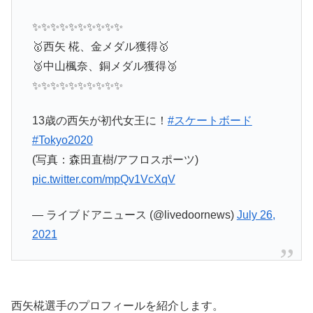
✨✨✨✨✨✨✨✨✨✨
🥇西矢 椛、金メダル獲得🥇
🥉中山楓奈、銅メダル獲得🥉
✨✨✨✨✨✨✨✨✨✨
13歳の西矢が初代女王に！
#スケートボード
#Tokyo2020
(写真：森田直樹/アフロスポーツ)
pic.twitter.com/mpQv1VcXqV
— ライブドアニュース (@livedoornews)
July 26,
2021
西矢椛選手のプロフィールを紹介します。