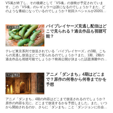
VS嵐が終了し、その後継として「VS魂」の放映が予定されていま
す。この「VS魂」のレギュラーは誰になるのでしょうか？また、ど
のような番組になっているのでしょうか？初回スペシャルが20201年
1月3日に予定されており、この日に予定されている内容を紹介しま
す。
バイプレイヤーズ見逃し配信はど
テレビ番組
こで見られる？過去作品も視聴可
能？
テレビ東京系列で放送されている「バイプレイヤーズ」の3期。こち
らの見逃し放送はどこで見られるのでしょうか？また、1期、2期の
過去作品も視聴可能でしょうか？映画公開が決まった話題沸騰中のバ
イプレイヤーズについて、紹介していきます。
アニメ「ダンまち」4期はどこま
テレビ番組
で？原作の何巻から何巻までかを
予想
アニメ「ダンまち」4期の内容はどこまで放送されるのでしょうか？
原作の内容を元に、どこまで放送するかを予想しました。また、いつ
から開始されるのか、さらに「ダンまち」こと「ダンジョンに出会い
を求めるのは間違っているだろうか」を知らない人に、内容を紹介し