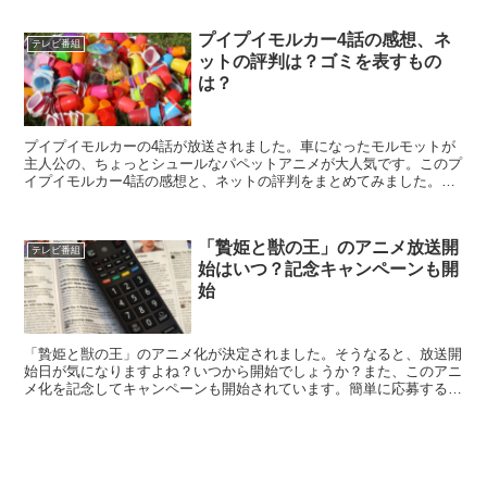
ます。
プイプイモルカー4話の感想、ネ
テレビ番組
ットの評判は？ゴミを表すもの
は？
プイプイモルカーの4話が放送されました。車になったモルモットが
主人公の、ちょっとシュールなパペットアニメが大人気です。このプ
イプイモルカー4話の感想と、ネットの評判をまとめてみました。人
間側とモルカー側との意見が分かれた評判となっています。
「贄姫と獣の王」のアニメ放送開
テレビ番組
始はいつ？記念キャンペーンも開
始
「贄姫と獣の王」のアニメ化が決定されました。そうなると、放送開
始日が気になりますよね？いつから開始でしょうか？また、このアニ
メ化を記念してキャンペーンも開始されています。簡単に応募するこ
とができ、当たれば作者のサイン色紙をもらうことができます。