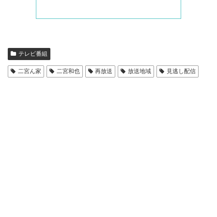
テレビ番組
二宮ん家
二宮和也
再放送
放送地域
見逃し配信