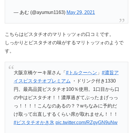
— あむ (@ayumun1163)
May 29, 2021
こちらはピスタチオのマリトッツォの口コミです。
しっかりとピスタチオの味がするマリトッツォのようで
す。
大阪京橋ケーキ屋さん「
#トルクーヘン
」
#濃旨ア
イスピスタチオプレミアム
・ドリンク付き1330
円。最高品質ピスタチオ100％使用。1口目から口
の中はピスタチオ！！濃厚過ぎてぶったまげっっ
っ！！！！こんなのあるの？？wちなみに予約だ
け取って出直しするくらい席が取れません！！！
#ピスタチオかき氷
pic.twitter.com/RZgyGN9uNw