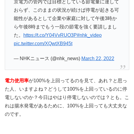
京電力の管内では目標としている節電量に達して
おらず、このままの状況が続けば停電が起きる可
能性があるとして企業や家庭に対して午後3時か
ら午後8時までもう一段の節電を強く要請しまし
た。
https://t.co/Y04VvRUO3P
#nhk_video
pic.twitter.com/XQwtXB945t
— NHKニュース (@nhk_news)
March 22, 2022
電力使用率
が100%を上回ってるのを見て、あれ？と思っ
た人、いますよね？どうして100%を上回っているのに停
電しないのか？今日はやはり停電しないのでは？とも。こ
れは揚水発電があるために、100%を上回っても大丈夫な
のです。