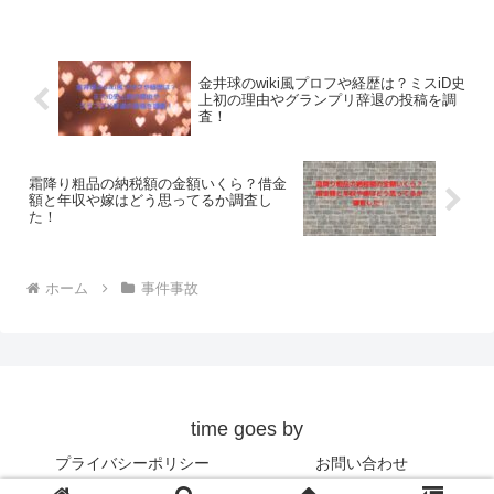
金井球のwiki風プロフや経歴は？ミスiD史
上初の理由やグランプリ辞退の投稿を調
査！
霜降り粗品の納税額の金額いくら？借金
額と年収や嫁はどう思ってるか調査し
た！
ホーム
事件事故
time goes by
プライバシーポリシー
お問い合わせ