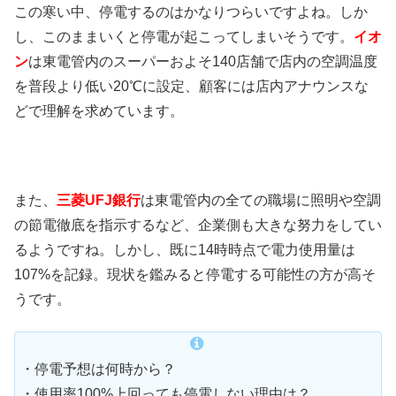
この寒い中、停電するのはかなりつらいですよね。しか
し、このままいくと停電が起こってしまいそうです。
イオ
ン
は東電管内のスーパーおよそ140店舗で店内の空調温度
を普段より低い20℃に設定、顧客には店内アナウンスな
どで理解を求めています。
また、
三菱UFJ銀行
は東電管内の全ての職場に照明や空調
の節電徹底を指示するなど、企業側も大きな努力をしてい
るようですね。しかし、既に14時時点で電力使用量は
107%を記録。現状を鑑みると停電する可能性の方が高そ
うです。
・停電予想は何時から？
・使用率100%上回っても停電しない理由は？