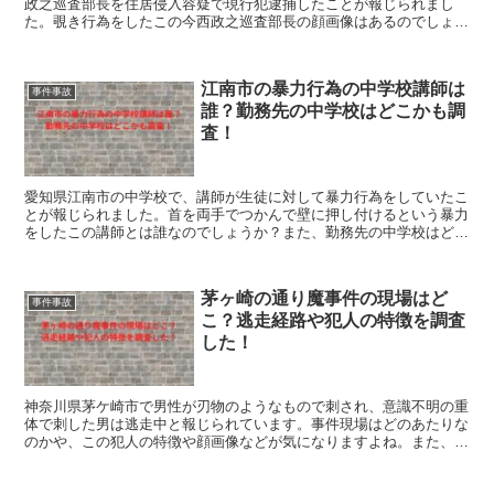
政之巡査部長を住居侵入容疑で現行犯逮捕したことが報じられまし
た。覗き行為をしたこの今西政之巡査部長の顔画像はあるのでしょう
か？余罪や再犯も気になるところ。そこで、これらを調べてみたので
紹介します。
江南市の暴力行為の中学校講師は
事件事故
誰？勤務先の中学校はどこかも調
査！
愛知県江南市の中学校で、講師が生徒に対して暴力行為をしていたこ
とが報じられました。首を両手でつかんで壁に押し付けるという暴力
をしたこの講師とは誰なのでしょうか？また、勤務先の中学校はどこ
で、どのような口コミがあるのでしょうか？これらを調べてみたので
紹介します。
茅ヶ崎の通り魔事件の現場はど
事件事故
こ？逃走経路や犯人の特徴を調査
した！
神奈川県茅ケ崎市で男性が刃物のようなもので刺され、意識不明の重
体で刺した男は逃走中と報じられています。事件現場はどのあたりな
のかや、この犯人の特徴や顔画像などが気になりますよね。また、犯
人の逃走経路は判明しているのでしょうか？これらを調べたので紹介
します。