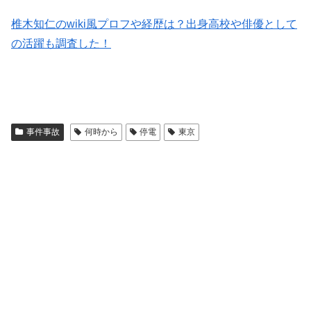
椎木知仁のwiki風プロフや経歴は？出身高校や俳優として
の活躍も調査した！
事件事故
何時から
停電
東京