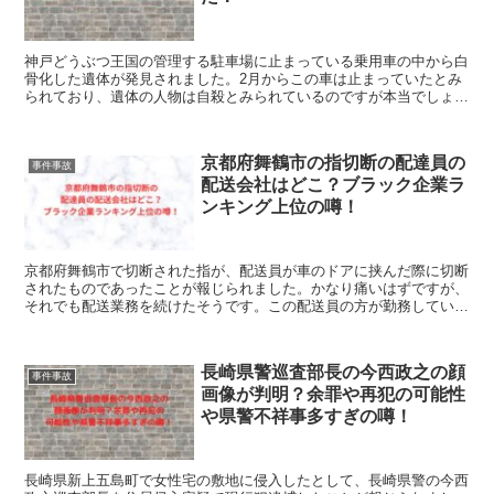
神戸どうぶつ王国の管理する駐車場に止まっている乗用車の中から白
骨化した遺体が発見されました。2月からこの車は止まっていたとみ
られており、遺体の人物は自殺とみられているのですが本当でしょう
か？事件性は本当にないのでしょうか？これらを調べたので紹介しま
す。
京都府舞鶴市の指切断の配達員の
事件事故
配送会社はどこ？ブラック企業ラ
ンキング上位の噂！
京都府舞鶴市で切断された指が、配送員が車のドアに挟んだ際に切断
されたものであったことが報じられました。かなり痛いはずですが、
それでも配送業務を続けたそうです。この配送員の方が勤務していた
会社はどこで、ブラックな会社という噂があるのかを調べてみたので
紹介します。
長崎県警巡査部長の今西政之の顔
事件事故
画像が判明？余罪や再犯の可能性
や県警不祥事多すぎの噂！
長崎県新上五島町で女性宅の敷地に侵入したとして、長崎県警の今西