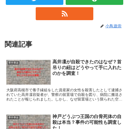
小鳥遊崇
関連記事
高井凜が自殺できたのはなぜ？首
事件事故
吊りの紐はどうやって手に入れた
のかを調査！
大阪府高槻市で養子縁組をした資産家の女性を殺害したとして逮捕さ
れていた高井凜容疑者が、警察の留置場で自殺を図り、病院に搬送さ
れたことが報じられました。しかし、なぜ留置場という限られた空間
で自殺を図ったのでしょう？また、自殺した理由は？これらを調べて
みました。
神戸どうぶつ王国の白骨死体の自
事件事故
殺は本当？事件の可能性も調査し
た！