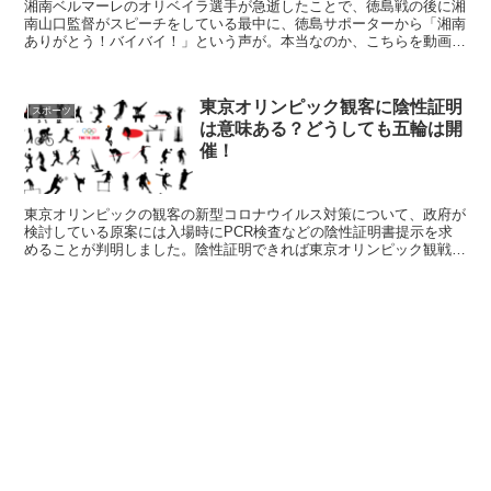
湘南ベルマーレのオリベイラ選手が急逝したことで、徳島戦の後に湘
南山口監督がスピーチをしている最中に、徳島サポーターから「湘南
ありがとう！バイバイ！」という声が。本当なのか、こちらを動画で
検証したいと思います。併せて徳島サポーターの過去の問題行動も紹
介します。
東京オリンピック観客に陰性証明
スポーツ
は意味ある？どうしても五輪は開
催！
東京オリンピックの観客の新型コロナウイルス対策について、政府が
検討している原案には入場時にPCR検査などの陰性証明書提示を求
めることが判明しました。陰性証明できれば東京オリンピック観戦し
ても問題ないのでしょうか？こちらについて調査をしたので、紹介し
ます。