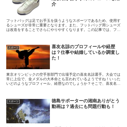
介
フットバッグは足でお手玉を扱うようなスポーツであるため、使用す
るシューズが非常に重要となります。また、フットバッグ用シューズ
は改造をすることでさらにやりやすくなります。この記事では、フッ
トバッグ経験者がフットバッグに使えるシューズや改造方法を紹介し
ます。
喜友名諒のプロフィールや経歴
スポーツ
は？仕事や結婚しているか調査し
た！
東京オリンピックの空手形部門で出場予定の喜友名諒選手。大会では
常に上位で、金メダルの大本命とも言われているようですね！いった
いどのようなプロフィール、経歴なのでしょうか？そこで、喜友名諒
のプロフィールや経歴は？仕事や結婚しているかを調査したので紹介
します。
徳島サポーターの湘南ありがとう
スポーツ
動画は？過去にも問題行動も！