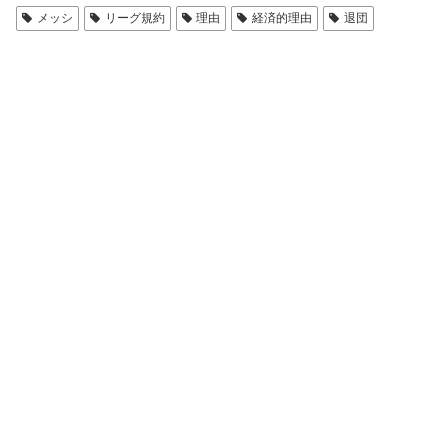
メッシ
リーグ規約
理由
経済的理由
退団