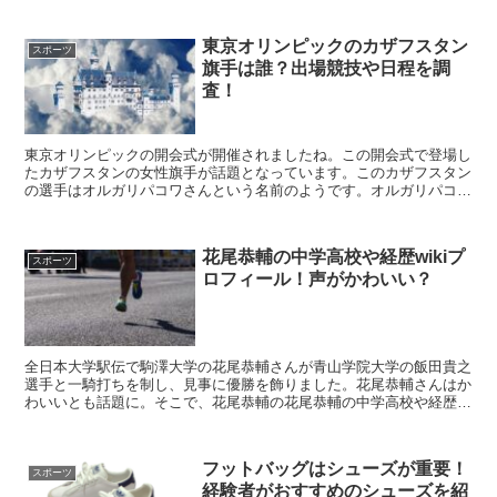
東京オリンピックのカザフスタン
スポーツ
旗手は誰？出場競技や日程を調
査！
東京オリンピックの開会式が開催されましたね。この開会式で登場し
たカザフスタンの女性旗手が話題となっています。このカザフスタン
の選手はオルガリパコワさんという名前のようです。オルガリパコワ
さんの出場競技は？出場日程は？こちらについて調査をしたので紹介
します。
花尾恭輔の中学高校や経歴wikiプ
スポーツ
ロフィール！声がかわいい？
全日本大学駅伝で駒澤大学の花尾恭輔さんが青山学院大学の飯田貴之
選手と一騎打ちを制し、見事に優勝を飾りました。花尾恭輔さんはか
わいいとも話題に。そこで、花尾恭輔の花尾恭輔の中学高校や経歴
wikiプロフィールは？かわいい優勝インタビュー動画も！こちらを紹
介します。
フットバッグはシューズが重要！
スポーツ
経験者がおすすめのシューズを紹