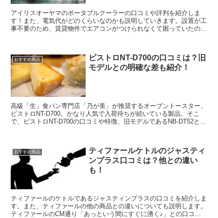
アイリスオーヤマのポータブルクーラーの口コミや評判を紹介しま
す！また、電気代がどのくらいなのかも説明していきます。設置が工
事不要のため、賃貸物件でエアコンがつけられなくて困っていたので
助かった！普通に部屋が涼しくなって満足、という評価が並んでいま
した。
ビストロNT-D700の口コミは？旧
おすすめ商品
モデルとの明確な差も紹介！
高級「生」食パン専門店「乃が美」が推奨するオーブントースター、
ビストロNT-D700。かなり人気で入荷待ちが続いている製品。そこ
で、ビストロNT-D700の口コミや特徴、旧モデルであるNB-DT52との
違いを紹介します。購入する前に、ぜひ参考にしてくださいね！
ティファールケトルのジャスティ
おすすめ商品
ンプラス口コミは？他との違い
も！
ティファールのケトルであるジャスティンプラスの口コミを紹介しま
す。また、ティファールの他の商品との違いについても説明します。
ティファールのCM通り「あっという間にすぐに湧く♪」との口コミ