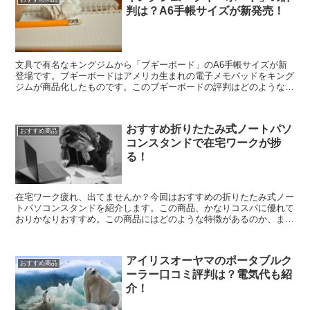
判は？A6手帳サイズが新発売！
文具で有名なキングジムから「ブギーボード」のA6手帳サイズが新
登場です。ブギーボードはアメリカ生まれの電子メモパッドをキング
ジムが商品化したものです。このブギーボードの評判はどのようなも
のか、またどのような機能を持っているのかを紹介します。
おすすめ折りたたみ式ノートパソ
おすすめ商品
コンスタンドで在宅ワークが捗
る！
在宅ワーク疲れ、出てませんか？今回はおすすめの折りたたみ式ノー
トパソコンスタンドを紹介します。この商品、かなりコスパに優れて
おりかなりおすすめ。この商品にはどのような特徴があるのか、また
ネット上の口コミなどを合わせて紹介します。
アイリスオーヤマのポータブルク
おすすめ商品
ーラー口コミ評判は？電気代も紹
介！