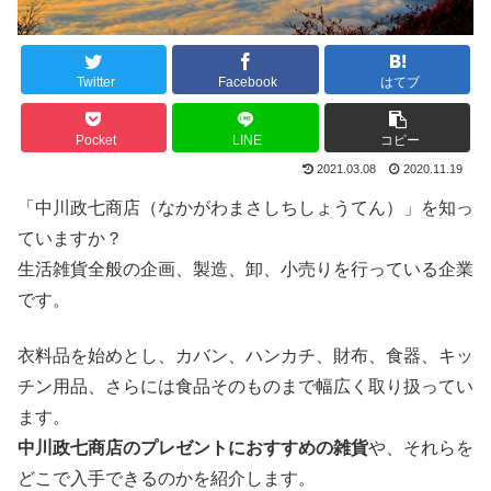
Twitter
Facebook
はてブ
Pocket
LINE
コピー
2021.03.08
2020.11.19
「中川政七商店（なかがわまさしちしょうてん）」を知っ
ていますか？
生活雑貨全般の企画、製造、卸、小売りを行っている企業
です。
衣料品を始めとし、カバン、ハンカチ、財布、食器、キッ
チン用品、さらには食品そのものまで幅広く取り扱ってい
ます。
中川政七商店のプレゼントに
おすすめ
の雑貨
や、それらを
どこで入手できるのかを紹介します。