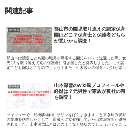
関連記事
郡山市の園児取り違えの認定保育
事件事故
園はどこ？保育士と保護者どちら
が悪いかも調査！
郡山市は認定こども園の職員が帰宅する園児をバスで送迎した際、女
児2人を取り違えて別の保護者に引き渡したと発表しました。この認
定こども園はどこなのでしょう？また、付き添いの保育士だけが悪い
わけではなかった事実も発覚しました。これらについて調べたので紹
介します。
山本深雪のwiki風プロフィールや
事件事故
経歴は？元男性で家族が反社の噂
を調査！
ツイッターで「船橋駅構内にサリンをばらまきます」と書き込み警察
の業務を妨害したとして、市議会に立候補していた山本深雪氏が逮捕
されました。山本深雪氏とはどのような人物なのでしょうか？そこ
で、山本深雪氏のwiki風プロフィールや経歴などを調べたので紹介し