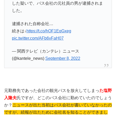
した疑いで、バス会社の元社員の男が逮捕されま
した。
逮捕された自称会社…
続きは↓
https://t.co/hOF1EqGxeg
pic.twitter.com/AFb6vFaH07
— 関西テレビ（カンテレ）ニュース
(@kantele_news)
September 8, 2022
元勤務先であった会社の観光バスを放火してしまっ
た塩野
入隆夫
氏ですが、どこのバス会社に勤めていたのでしょう
か？
ニュースが出た当初はバス会社が書いていなかったの
ですが、続報が出たために会社名を知ることができまし