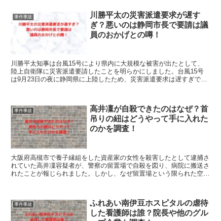
ます。
川勝平太の災害派遣要求が遅す
事件事故
ぎ？悪いのは静岡市長で要請は議
員のおかげとの噂！
川勝平太知事は台風15号により県内に大規模な被害が出たとして、
陸上自衛隊に災害派遣要請したことを明らかにしました。台風15号
は9月23日の夜に静岡県に上陸したため、災害派遣要求は遅すぎでは
ないでしょうか。対応が遅れたのはなぜでしょう？これらを調べてみ
ました。
高井凜が自殺できたのはなぜ？首
事件事故
吊りの紐はどうやって手に入れた
のかを調査！
大阪府高槻市で養子縁組をした資産家の女性を殺害したとして逮捕さ
れていた高井凜容疑者が、警察の留置場で自殺を図り、病院に搬送さ
れたことが報じられました。しかし、なぜ留置場という限られた空間
で自殺を図ったのでしょう？また、自殺した理由は？これらを調べて
みました。
ふれあい南伊豆ホスピタルの虐待
事件事故
した看護師は誰？院長や他のグル