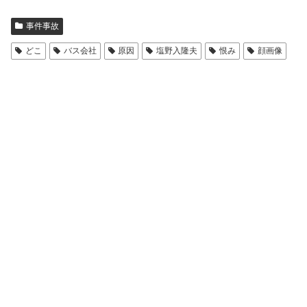
事件事故
どこ
バス会社
原因
塩野入隆夫
恨み
顔画像