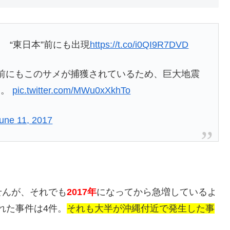
 “東日本”前にも出現
https://t.co/i0QI9R7DVD
前にもこのサメが捕獲されているため、巨大地震
う。
pic.twitter.com/MWu0xXkhTo
une 11, 2017
せんが、それでも
2017年
になってから急増しているよ
われた事件は4件。
それも大半が沖縄付近で発生した事