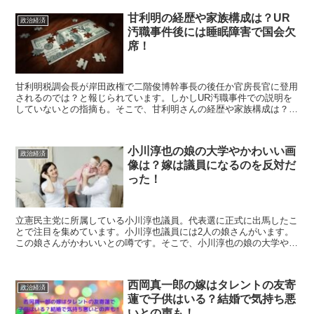
甘利明の経歴や家族構成は？UR
政治経済
汚職事件後には睡眠障害で国会欠
席！
甘利明税調会長が岸田政権で二階俊博幹事長の後任か官房長官に登用
されるのでは？と報じられています。しかしUR汚職事件での説明を
していないとの指摘も。そこで、甘利明さんの経歴や家族構成は？ま
た、UR汚職事件とはどのようなものだったのか？こちらについて紹
介します。
小川淳也の娘の大学やかわいい画
政治経済
像は？嫁は議員になるのを反対だ
った！
立憲民主党に所属している小川淳也議員。代表選に正式に出馬したこ
とで注目を集めています。小川淳也議員には2人の娘さんがいます。
この娘さんがかわいいとの噂です。そこで、小川淳也の娘の大学やか
わいい画像は？嫁は議員になるのを反対だった？こちらを紹介しま
す。
西岡真一郎の嫁はタレントの友寄
政治経済
蓮で子供はいる？結婚で気持ち悪
いとの声も！