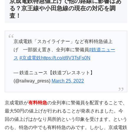
京成電鉄特急値上げで他の路線に影響はあ
る？京王線や小田急線の現在の対応を調
査！
京成電鉄「スカイライナー」など有料特急値上
げ 一部据え置き、全列車に警備員
#鉄道ニュー
ス
#京成電鉄
https://t.co/d9V3TsFs0N
— 鉄道ニュース【鉄道プレスネット】
(@railway_press)
March 25, 2022
京成電鉄が
有料特急
の全列車に警備員を配置することで、
最大50円の値上げが行われることが発表されました。今
回の値上げはかなり局所的という印象を受けます。という
のも、特急の中でも有料特急のみです。しかし、京成電鉄