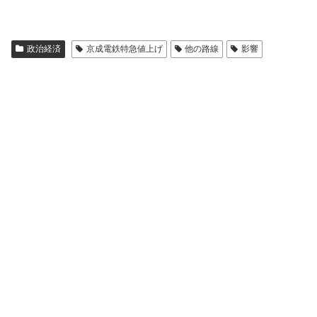
政治経済
京成電鉄特急値上げ
他の路線
影響