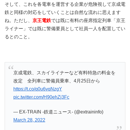
そして、これを各電車を運営する企業が危険視して京成電
鉄と同様の対応をしていくことは自然な流れに思えます
ね。ただし、
京王電鉄
では既に有料の座席指定列車「京王
ライナー」では既に警備要員として社員一人を配置してい
るとのこと。
京成電鉄、スカイライナーなど有料特急の料金を
改定 全列車に警備員乗車、4月25日から
https://t.co/q0u6vqNzgY
pic.twitter.com/H90ehZj3Fc
— EX-TRAIN -鉄道ニュース- (@extraininfo)
March 28, 2022