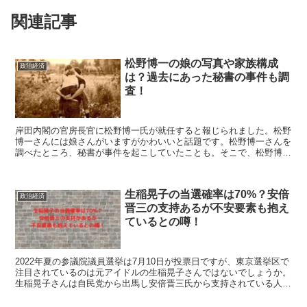
関連記事
松野博一の娘の写真や家族構成
政治経済
は？過去にあった秘書の事件も調
査！
岸田内閣の官房長官に松野博一氏が就任すると報じられました。松野
博一さんには娘さんがいますがかわいいと話題です。松野博一さんを
調べたところ、秘書が事件を起こしていたことも。そこで、松野博一
さんの娘の写真や家族構成は？過去の秘書の事件とは？こちらを紹介
します。
生稲晃子の当選確率は70%？安倍
政治経済
晋三の支持あるが不安要素も抱え
ているとの噂！
2022年夏の参議院議員選挙は7月10日が投票日ですが、東京選挙区で
注目されているのは元アイドルの生稲晃子さんではないでしょうか。
生稲晃子さんは自民党から出馬し安倍晋三氏から支持されている人物
ですが、投票確率はどのくらいなのかを、紹介していきたいと思いま
す。