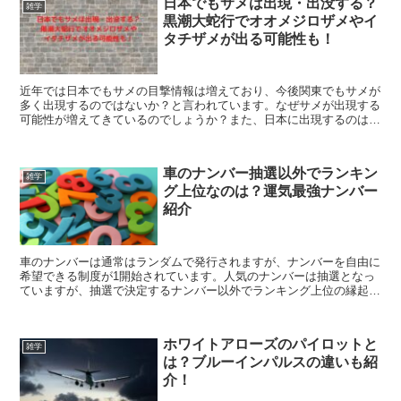
日本でもサメは出現・出没する？
雑学
黒潮大蛇行でオオメジロザメやイ
タチザメが出る可能性も！
近年では日本でもサメの目撃情報は増えており、今後関東でもサメが
多く出現するのではないか？と言われています。なぜサメが出現する
可能性が増えてきているのでしょうか？また、日本に出現するのはど
のような種類のサメなのでしょうか？これらを調べてみたので紹介し
ていきます。
車のナンバー抽選以外でランキン
雑学
グ上位なのは？運気最強ナンバー
紹介
車のナンバーは通常はランダムで発行されますが、ナンバーを自由に
希望できる制度が1開始されています。人気のナンバーは抽選となっ
ていますが、抽選で決定するナンバー以外でランキング上位の縁起の
良いナンバーも存在します。この記事ではそのようなナンバーを紹介
します。
ホワイトアローズのパイロットと
雑学
は？ブルーインパルスの違いも紹
介！