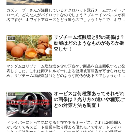
カズレーザーさんが注目しているアクロバット飛行チームホワイトア
ローズ。どんな人がパイロットなのでしょう？ブルーインパルスが有
名ですが、ホワイトアローズとどう違うのでしょう？そこで、ホワイ
トアローズのパイロットとは？ブルーインパルスの違いは？こちらを
紹介します。
リゾチーム塩酸塩と卵の関係は？
雑学
効能はどのようなものがあるか調
査した！
マンダムはリゾチーム塩酸塩を含む頭皮ケア商品を自主回収すると発
表しました。これは卵アレルギーによる健康被害報告が寄せられたた
め。リゾチーム塩酸塩は卵とどのような関係があるのでしょうか？ま
た、リゾチーム塩酸塩はどのような効能があるのでしょう？こちらを
紹介します。
オービスは何種類あってそれぞれ
雑学
の画像は？光り方の違いや種類ご
との対策方法も調査！
ドライバーにとって気になる存在であるオービス。これは24時間人
がいなくてもスピード違反を取り締まる優れモノですが、ドライバー
にとっては敵かもしれません。このオービスはどのくらいの種類があ