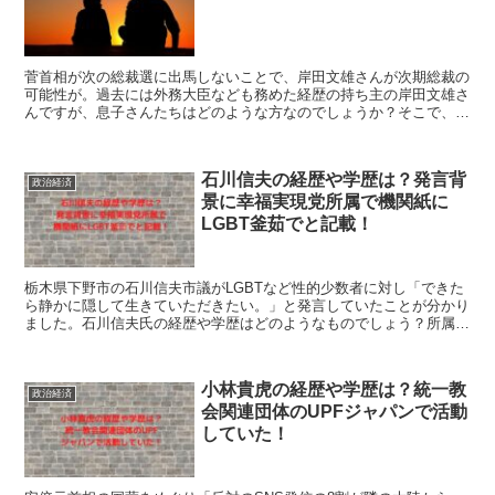
菅首相が次の総裁選に出馬しないことで、岸田文雄さんが次期総裁の
可能性が。過去には外務大臣なども務めた経歴の持ち主の岸田文雄さ
んですが、息子さんたちはどのような方なのでしょうか？そこで、岸
田文雄の息子の大学高校は？三井物産に勤務は本当？こちらを紹介し
ます。
石川信夫の経歴や学歴は？発言背
政治経済
景に幸福実現党所属で機関紙に
LGBT釜茹でと記載！
栃木県下野市の石川信夫市議がLGBTなど性的少数者に対し「できた
ら静かに隠して生きていただきたい。」と発言していたことが分かり
ました。石川信夫氏の経歴や学歴はどのようなものでしょう？所属政
党がLGBTに対して否定的であることもわかりました。これらを紹介
します。
小林貴虎の経歴や学歴は？統一教
政治経済
会関連団体のUPFジャパンで活動
していた！