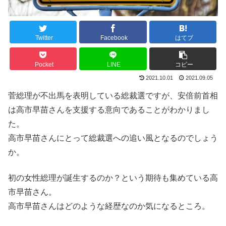
Twitter
Facebook
はてブ
Pocket
LINE
コピー
2021.10.01
2021.09.05
菅総理が不出馬を表明している総裁選ですが、安倍前首相
は高市早苗さんを支援する意向であることがわかりまし
た。
高市早苗さんにとって総裁選への追い風となるのでしょう
か。
初の女性総理が誕生するのか？という期待も集めている高
市早苗さん。
高市早苗さんはどのような経歴なのか気になるところ。