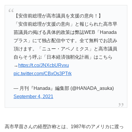
【安倍前総理が高市議員を支援の意向！】
「安倍前総理が支援の意向」と報じられた高市早
苗議員の掲げる具体的政策は弊誌WEB「Hanada
プラス」にて独占配信中です。全て無料でお読み
頂けます。「ニュー・アベノミクス」と高市議員
自らそう呼ぶ「日本経済強靭化計画」はこちら
→
https://t.co/JNXcbURvxu
pic.twitter.com/CBxOs3PTrk
— 月刊『Hanada』編集部 (@HANADA_asuka)
September 4, 2021
高市早苗さんの経歴詐称とは、1987年のアメリカに渡っ