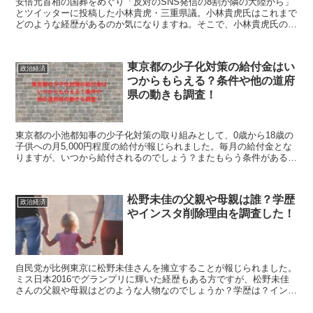
安倍元首相の国葬をめぐり「反対のSNS発信の8割が隣の大陸から」
とツイッターに投稿した小林貴虎・三重県議。小林貴虎氏はこれまで
どのような経歴があるのか気になりますね。そこで、小林貴虎氏の経
歴や学歴は？統一教会関連団体との関係は？これらを調べたので紹介
します。
東京都の少子化対策の給付金はい
政治経済
つからもらえる？条件や他の道府
県の動きも調査！
東京都の小池都知事の少子化対策の取り組みとして、0歳から18歳の
子供への月5,000円程度の給付が報じられました。毎月の給付金とな
りますが、いつから給付されるのでしょう？またもらう条件があるの
かや、他の道府県はどうなるのでしょう？これらを調べたので紹介し
ます。
松野未佳の父親や母親は誰？学歴
政治経済
やインスタ削除理由を調査した！
自民党が比例東京に松野未佳さんを擁立することが報じられました。
ミス日本2016でグランプリに輝いた経歴もある方ですが、松野未佳
さんの父親や母親はどのような人物なのでしょうか？学歴は？インス
タのアカウントを削除されていますが、その理由は？それらを紹介し
ます。