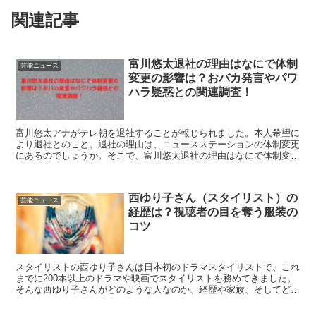
関連記事
富川悠太退社の理由はなにで体制
芸能ニュース
変更の影響は？おバカ発言やパワ
ハラ疑惑との関連調査！
富川悠太アナがテレ朝を退社することが報じられました。本人希望に
より退社とのこと。退社の理由は、ニュースステーションの体制変更
にあるのでしょうか。そこで、富川悠太退社の理由はなにで体制変更
の影響は？おバカ発言やパワハラ疑惑との関連調査！こちらを紹介し
ていきます。
西ゆり子さん（スタイリスト）の
芸能ニュース
経歴は？視聴者の目を奪う服装の
コツ
スタイリストの西ゆり子さんは日本初のドラマスタイリストで、これ
までに200本以上のドラマや映画でスタイリストを務めてきました。
そんな西ゆり子さんがどのような人なのか、経歴や家族、そしてどの
ようなことに気を付けてスタイリングしているかを紹介します。