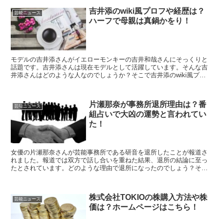
吉井添のwiki風プロフや経歴は？
芸能ニュース
ハーフで母親は真鍋かをり！
モデルの吉井添さんがイエローモンキーの吉井和哉さんにそっくりと
話題です。吉井添さんは現在モデルとして活躍しています。そんな吉
井添さんはどのような人なのでしょうか？そこで吉井添のwiki風プロ
フィールや経歴は？ハーフで母親は眞鍋かをり？こちらについて紹介
します。
片瀬那奈が事務所退所理由は？番
芸能ニュース
組占いで大凶の運勢と言われてい
た！
女優の片瀬那奈さんが芸能事務所である研音を退所したことが報道さ
れました。報道では双方で話し合いを重ねた結果、退所の結論に至っ
たとされています。どのような理由で退所になったのでしょう？そこ
で、片瀬那奈が事務所退所理由は？番組の占いで大凶とは？こちらを
紹介します。
株式会社TOKIOの株購入方法や株
芸能ニュース
価は？ホームページはこちら！