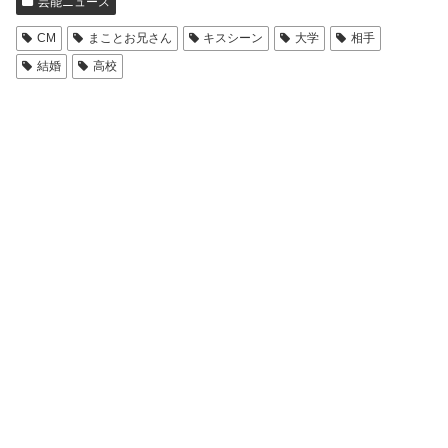
芸能ニュース
CM
まことお兄さん
キスシーン
大学
相手
結婚
高校