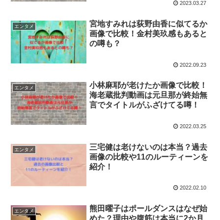
2023.03.27
宮地すみれは荻野由香に似てるか
エンタメ
画像で比較！金村美玖感もあると
の噂も？
2022.09.23
小林麻耶が老けたか画像で比較！
エンタメ
海老蔵批判動画は元旦那が終始無
言でタイトルがふざけてる噂！
2022.03.25
三宅健は老けないのは本当？過去
エンタメ
画像の比較や11のルーティーンを
紹介！
2022.02.10
熊田曜子はポールダンスはなぜ始
エンタメ
めた？理由や腹筋は本当に2か月