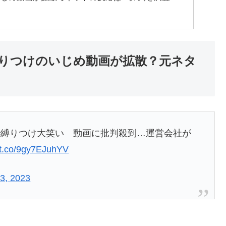
りつけのいじめ動画が拡散？元ネタ
で縛りつけ大笑い 動画に批判殺到…運営会社が
//t.co/9gy7EJuhYV
3, 2023