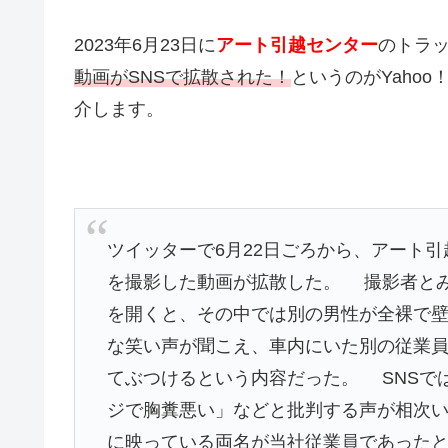
2023年6月23日に
アート引越センター
のトラ
動画がSNSで拡散された！
というのがYaho
介します。
ツイッターで6月22日ごろから、アート
を撮影した動画が拡散した。 撮影者と
を開くと、その中では別の男性が全裸で
な笑い声が聞こえ、車内にいた別の従業
てぶつけるという内容だった。 SNSで
ジで胸糞悪い」などと批判する声が相次い
に映っている両名が当社従業員であった