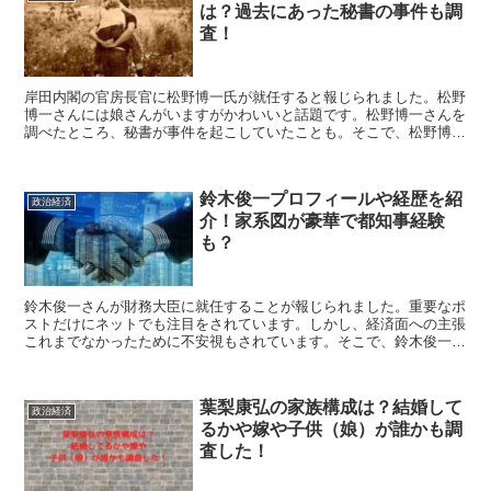
は？過去にあった秘書の事件も調
査！
岸田内閣の官房長官に松野博一氏が就任すると報じられました。松野
博一さんには娘さんがいますがかわいいと話題です。松野博一さんを
調べたところ、秘書が事件を起こしていたことも。そこで、松野博一
さんの娘の写真や家族構成は？過去の秘書の事件とは？こちらを紹介
します。
鈴木俊一プロフィールや経歴を紹
政治経済
介！家系図が豪華で都知事経験
も？
鈴木俊一さんが財務大臣に就任することが報じられました。重要なポ
ストだけにネットでも注目をされています。しかし、経済面への主張
これまでなかったために不安視もされています。そこで、鈴木俊一の
プロフィールや経歴は？家系図が豪華で都知事経験あり？こちらを紹
介します。
葉梨康弘の家族構成は？結婚して
政治経済
るかや嫁や子供（娘）が誰かも調
査した！