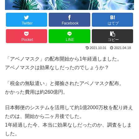
Twitter
Facebook
はてブ
Pocket
LINE
コピー
2021.10.01
2021.04.18
「アベノマスク」の配布開始から1年経過しました。
アベノマスクは効果なしだったのでしょうか？
「税金の無駄遣い」と揶揄されたアベノマスク配布。
かかった費用は約260億円。
日本郵便のシステムを活用して約1億2000万枚を配り終え
たのは、開始から二ヶ月後でした。
1年経過した今、本当に効果なしだったのか、調査をしま
した。