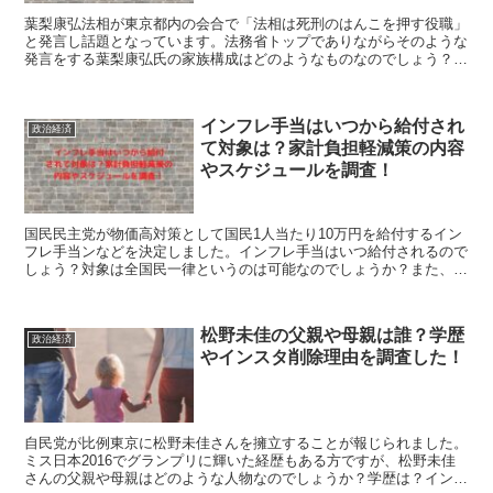
葉梨康弘法相が東京都内の会合で「法相は死刑のはんこを押す役職」
と発言し話題となっています。法務省トップでありながらそのような
発言をする葉梨康弘氏の家族構成はどのようなものなのでしょう？ま
た、結婚してるのか、嫁や子供は誰なのか？これらを調べたので紹介
します。
インフレ手当はいつから給付され
政治経済
て対象は？家計負担軽減策の内容
やスケジュールを調査！
国民民主党が物価高対策として国民1人当たり10万円を給付するイン
フレ手当ンなどを決定しました。インフレ手当はいつ給付されるので
しょう？対象は全国民一律というのは可能なのでしょうか？また、家
計負担軽減策のスケジュールが気になります。これらを調べたので紹
介します。
松野未佳の父親や母親は誰？学歴
政治経済
やインスタ削除理由を調査した！
自民党が比例東京に松野未佳さんを擁立することが報じられました。
ミス日本2016でグランプリに輝いた経歴もある方ですが、松野未佳
さんの父親や母親はどのような人物なのでしょうか？学歴は？インス