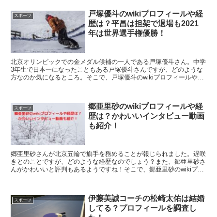
紹介します。
戸塚優斗のwikiプロフィールや経
スポーツ
歴は？平昌は担架で退場も2021
年は世界選手権優勝！
北京オリンピックでの金メダル候補の一人である戸塚優斗さん。中学
3年生で日本一になったこともある戸塚優斗さんですが、どのような
方なのか気になるところ。そこで、戸塚優斗のwikiプロフィールや経
歴は？平昌は担架で退場も2021年は世界選手権優！こちらを紹介し
ます。
郷亜里砂のwikiプロフィールや経
スポーツ
歴は？かわいいインタビュー動画
も紹介！
郷亜里砂さんが北京五輪で旗手を務めることが報じられました。遅咲
きとのことですが、どのような経歴なのでしょう？また、郷亜里砂さ
んがかわいいと評判もあるようですね！そこで、郷亜里砂のwikiプロ
フィールや経歴は？かわいいインタビュー動画も紹介！こちらを紹介
します。
伊藤美誠コーチの松崎太佑は結婚
スポーツ
してる？プロフィールを調査し