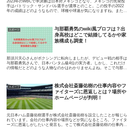
2023年のWBCで準決勝は日本対メキシコとなり、メキシコの先発投
手はパトリック・サンドバル選手が濃厚とのこと。この投手の2022
年の成績はどのようなもので、球種や球速が気になりますね。また、
大谷翔平選手と仲は良いのでしょうか？これらを調べたので紹介しま
す。
与那覇勇気のwiki風プロフは？出
スポーツ
身高校はどこで結婚してるかや家
族構成も調査！
那須川天心さんがボクシングに転向しましたが、デビュー戦の相手は
与那覇勇気さんで、日本バンタム級4位の実力者。しかし、これだけ
の情報だとどのような人物なのかはわかりませんよね。そこで与那覇
勇気さんのwiki風プロフィールとしていろいろと調べたことを紹介し
ます。
株式会社斎藤佑樹の仕事内容やフ
スポーツ
ァイターズに恩返しとは？場所や
ホームページが判明！
元日本ハム斎藤佑樹選手が株式会社斎藤佑樹を設立したことが報じら
れています。会社の仕事内容や場所などが気になるところ。ファイタ
ーズに恩返しがしたいと発言も。そこで株式会社斎藤佑樹の仕事内容
やファイターズに恩返しとは？場所やホームページが判明！こちらを