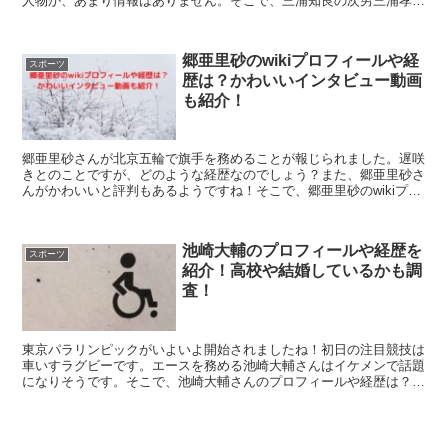
人物か、あまり情報はありません。そこで、三浦知良の次男三浦孝太
のwikiプロフィールや経歴は？これまでの実績は？こちらを紹介しま
す。
郷亜里砂のwikiプロフィールや経
スポーツ
歴は？かわいいインタビュー動画
も紹介！
郷亜里砂さんが北京五輪で旗手を務めることが報じられました。遅咲
きとのことですが、どのような経歴なのでしょう？また、郷亜里砂さ
んがかわいいと評判もあるようですね！そこで、郷亜里砂のwikiプロ
フィールや経歴は？かわいいインタビュー動画も紹介！こちらを紹介
します。
池崎大輔のプロフィールや経歴を
スポーツ
紹介！高校や結婚しているかも調
査！
東京パラリンピックがいよいよ開始されましたね！初日の注目競技は
車いすラグビーです。エースを務める池崎大輔さんはイケメンで話題
になりそうです。そこで、池崎大輔さんのプロフィールや経歴は？出
身高校は？結婚している？こちらについて調査したので紹介します。