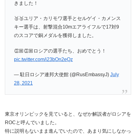
きました！
🥉🥉ユリア・カリモワ選手とセルゲイ・カメンス
キー選手は、射撃混合10mエアライフルで17対9
のスコアで銅メダルを獲得しました。
👏🏼👏🏼ロシアの選手たち、おめでとう！
pic.twitter.com/i23bOn2eQz
— 駐日ロシア連邦大使館 (@RusEmbassyJ)
July
28, 2021
東京オリンピックを見ていると、なぜか解説者がロシアを
ROCと呼んでいました。
特に説明もないまま進んでいたので、あまり気にしなかっ