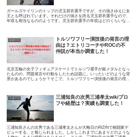
ガールズケイリンのトップの児玉碧衣選手ですが、その強さゆえに女
王とも呼ばれています。それだけの強さを誇る児玉碧衣選手なので、
年収も相当なもののようです。児玉碧衣選手の年収はどのくらいなの
か？ また、東京五輪を断った理由や児玉碧衣選手のインスタを紹介
します。
トルソワフリー演技後の発言の理
スポーツ
由は？エトリコーチやROCの不
仲説が本当か調査した！
北京五輪の女子フィギュアスケートでトルソワ選手が銀メダルとなっ
たものの、問題発言や行動をしたため話題に。いったいどのような背
景があるのでしょうか？そこで、トルソワフリー演技後の発言の理由
は？エトリコーチやROCの不仲説が本当か調査した！こちらを紹介
します。
三浦知良の次男三浦孝太wikiプロ
スポーツ
フや経歴は？実績も調査した！
三浦知良さんの次男である三浦孝太さんが大晦日のRIZINで格闘家デ
ビューする、と報じられました。しかしこれまでにあまりどのような