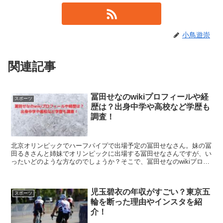
小鳥遊崇
関連記事
冨田せなのwikiプロフィールや経
スポーツ
歴は？出身中学や高校など学歴も
調査！
北京オリンピックでハーフパイプで出場予定の冨田せなさん。妹の冨
田るきさんと姉妹でオリンピックに出場する冨田せなさんですが、い
ったいどのような方なのでしょうか？そこで、冨田せなのwikiプロフ
ィールや経歴は？出身中学や高校など学歴も調査！こちらを紹介しま
す。
児玉碧衣の年収がすごい？東京五
スポーツ
輪を断った理由やインスタを紹
介！