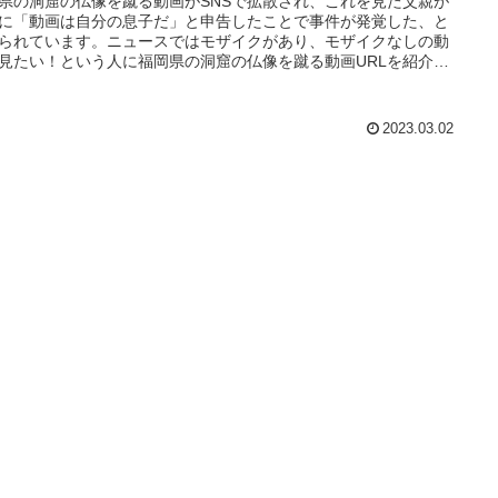
県の洞窟の仏像を蹴る動画がSNSで拡散され、これを見た父親が
に「動画は自分の息子だ」と申告したことで事件が発覚した、と
られています。ニュースではモザイクがあり、モザイクなしの動
見たい！という人に福岡県の洞窟の仏像を蹴る動画URLを紹介し
。
2023.03.02