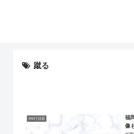
蹴る
福
SNSで話題
像