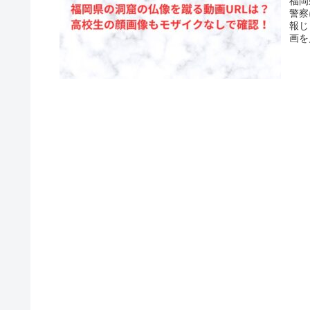
福岡
警察
報じ
画を
ます