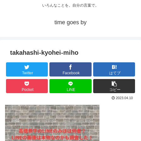
いろんなことを。自分の言葉で。
time goes by
takahashi-kyohei-miho
Twitter
Facebook
はてブ
Pocket
LINE
コピー
2023.04.10